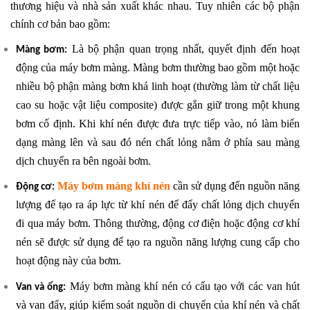
thương hiệu và nhà sản xuất khác nhau. Tuy nhiên các bộ phận
chính cơ bản bao gồm:
Là bộ phận quan trọng nhất, quyết định đến hoạt
Màng bơm:
động của máy bơm màng. Màng bơm thường bao gồm một hoặc
nhiều bộ phận màng bơm khá linh hoạt (thường làm từ chất liệu
cao su hoặc vật liệu composite) được gắn giữ trong một khung
bơm cố định. Khi khí nén được đưa trực tiếp vào, nó làm biến
dạng màng lên và sau đó nén chất lỏng nằm ở phía sau màng
dịch chuyển ra bên ngoài bơm.
Máy bơm màng khí nén
cần sử dụng đến nguồn năng
Động cơ:
lượng để tạo ra áp lực từ khí nén để đẩy chất lỏng dịch chuyển
đi qua máy bơm. Thông thường, động cơ điện hoặc động cơ khí
nén sẽ được sử dụng để tạo ra nguồn năng lượng cung cấp cho
hoạt động này của bơm.
Máy bơm màng khí nén có cấu tạo với các van hút
Van và ống:
và van đẩy, giúp kiểm soát nguồn di chuyển của khí nén và chất