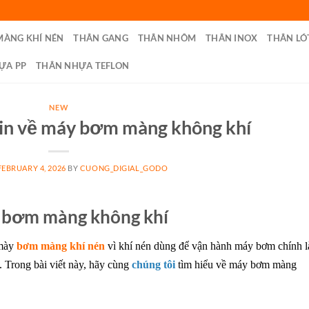
MÀNG KHÍ NÉN
THÂN GANG
THÂN NHÔM
THÂN INOX
THÂN LÓ
ỰA PP
THÂN NHỰA TEFLON
NEW
tin về máy bơm màng không khí
FEBRUARY 4, 2026
BY
CUONG_DIGIAL_GODO
y bơm màng không khí
 mày
bơm màng khí nén
vì khí nén dùng để vận hành máy bơm chính l
. Trong bài viết này, hãy cùng
chúng tôi
tìm hiểu về máy bơm màng