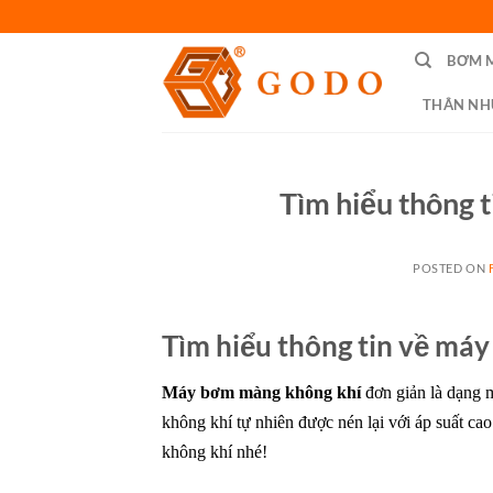
Skip
to
BƠM 
content
THÂN NH
Tìm hiểu thông 
POSTED ON
Tìm hiểu thông tin về má
Máy bơm màng không khí
đơn giản là dạng
không khí tự nhiên được nén lại với áp suất cao
không khí nhé!