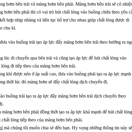
g bơm bên trái và màng bơm bên phải. Màng bơm bên trái sẽ có nhi
ng bơm bên phải thì có vai trò hút chất lỏng vào buồng chứa theo yêu c
t hợp nhịp nhàng và liên tục hổ trợ cho nhau giúp chất lỏng được di
o chu kì.
 đưa vào buồng trái tạo áp lực đẩy màng bơm bên trái theo hướng ra ng
 lúc di chuyển qua bên trái và cũng tạo áp lực để hút chất lỏng vào
lỏng đi tiếp theo của màng bơm bên trái.
hông khí được nén ở áp suất cao, đưa vào buồng phải tạo ra áp lực mạnh
g thời lúc đó màng bơm sẽ đẩy chất lỏng dịch chuyển đi.
ào buồng trái tạo ra áp lực đẩy màng bơm bên trái dịch chuyển theo
i.
 màng bơm bên phải đồng thời tạo ra áp lực khá mạnh để hút chất lỏn
 chất lỏng tiếp theo của màng bơm bên phải.
hí
mà chúng tôi muốn chia sẻ đến bạn. Hy vọng những thông tin này s