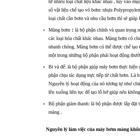
từ nhiều loại chất liệu khác nhau , tùy vào m
số vật liệu chế tạo vỏ bơm: nhựa Polypropyl
loại chất cần bơm và nhu cầu bơm thì sẽ giúp 
Màng bơm
：
là bộ phận chính và quan trọng 
các loại hóa chất khác nhau. Màng bơm có chứ
nhanh chóng. Màng bơm có thể được chế tạo 
một trong những bộ phận phải hoạt động thườn
Bi và đế: là bộ phận giúp máy bơm thực hiện 
phận chịu tác dụng trực tiếp từ chất bơm. Là 
Nguyên lý hoạt động của nó tương tự như chiếc
lên xuống liên tục để tạo lỗ hở giúp nén không
Bộ phận giảm thanh: là bộ phận được lắp đặ
màng .
Nguyên lý làm việc của máy bơm màng khô