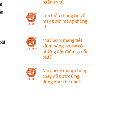
ngành y tế
ệm
ầu
Tìm hiểu thông tin về
máy bơm màng không
khí
Máy bơm màng tiết
oài
kiệm năng lượng có
những đặc điểm gì nổi
bật?
Máy bơm màng chống
cháy nổ được ứng
dụng như thế nào?
g
ẽ