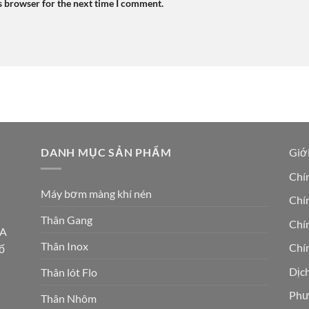
s browser for the next time I comment.
DANH MỤC SẢN PHẨM
Giới
Chí
Máy bơm màng khí nén
Chín
Thân Gang
Chí
5A
Thân Inox
Chín
ố
Dịc
Thân lót Flo
Phư
Thân Nhôm