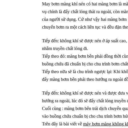
May bơm màng khí nén có hai màng bơm là màn
vụ chính là đẩy chất lỏng thải ra ngoài, còn mà
của người sử dụng. Cứ như vậy hai màng bơm kế
chuyển bơm ra một cách liên tục và đều đặn the
Tiếp đến: không khí sẽ được nén ở áp suất cao,
nhằm truyền chất lỏng đi.
Tiếp theo đó: màng bơm bên phải đồng thời cùng
buồng chứa đã chuẩn bị cho chu trình bơm chất 
Tiếp theo nữa sẽ là chu trình ngược lại: Khi k
đẩy màng bơm bên phải theo hướng ra ngoài đồn
Tiếp đến: không khí sẽ được nén và được đưa v
hướng ra ngoài, lúc đó sẽ đẩy chất lỏng truyền đ
Cuối cùng : màng bơm bên trái dịch chuyển qua
vào buồng chứa chuẩn bị cho chu trình bơm hút
Trên đây là bài viết về
máy bơm màng không k