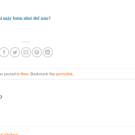
ại máy bơm như thế nào?
as posted in
New
. Bookmark the
permalink
.
O
có những