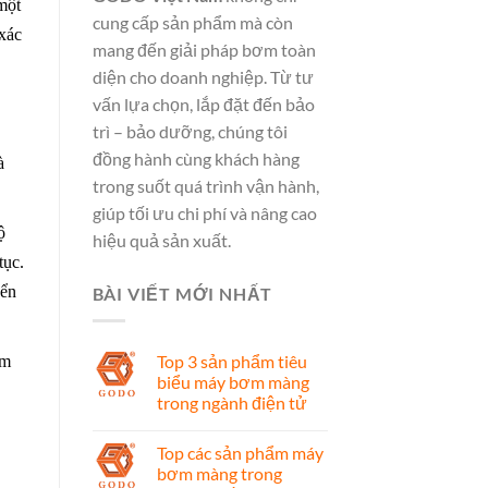
một
cung cấp sản phẩm mà còn
xác
mang đến giải pháp bơm toàn
diện cho doanh nghiệp. Từ tư
vấn lựa chọn, lắp đặt đến bảo
trì – bảo dưỡng, chúng tôi
đồng hành cùng khách hàng
à
trong suốt quá trình vận hành,
giúp tối ưu chi phí và nâng cao
ộ
hiệu quả sản xuất.
tục.
yển
BÀI VIẾT MỚI NHẤT
Top 3 sản phẩm tiêu
ơm
biểu máy bơm màng
trong ngành điện tử
Top các sản phẩm máy
bơm màng trong