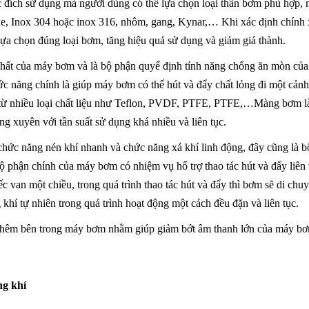
ục đích sử dụng mà người dùng có thể lựa chọn loại thân bơm phù hợp, 
ene, Inox 304 hoặc inox 316, nhôm, gang, Kynar,… Khi xác định chính 
lựa chọn đúng loại bơm, tăng hiệu quả sử dụng và giảm giá thành.
nhất của máy bơm và là bộ phận quyế định tính năng chống ăn mòn của
c năng chính là giúp máy bơm có thể hút và đẩy chất lỏng đi một cảnh
từ nhiều loại chất liệu như Teflon, PVDF, PTFE, PTFE,…Màng bơm l
g xuyên với tần suất sử dụng khá nhiều và liên tục.
chức năng nén khí nhanh và chức năng xả khí linh động, đây cũng là b
bộ phận chính của máy bơm có nhiệm vụ hổ trợ thao tác hút và đẩy liên 
 van một chiều, trong quá trình thao tác hút và đẩy thì bơm sẽ di chu
 khí tự nhiên trong quá trình hoạt động một cách đều đặn và liên tục.
t thêm bên trong máy bơm nhằm giúp giảm bớt âm thanh lớn của máy b
ng khí