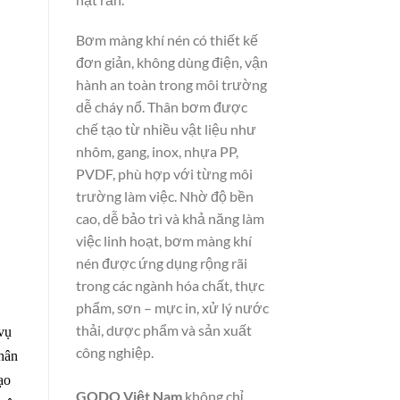
Bơm màng khí nén có thiết kế
đơn giản, không dùng điện, vận
hành an toàn trong môi trường
dễ cháy nổ. Thân bơm được
chế tạo từ nhiều vật liệu như
nhôm, gang, inox, nhựa PP,
PVDF, phù hợp với từng môi
trường làm việc. Nhờ độ bền
cao, dễ bảo trì và khả năng làm
việc linh hoạt, bơm màng khí
nén được ứng dụng rộng rãi
trong các ngành hóa chất, thực
phẩm, sơn – mực in, xử lý nước
thải, dược phẩm và sản xuất
vụ
công nghiệp.
thân
ạo
GODO Việt Nam
không chỉ