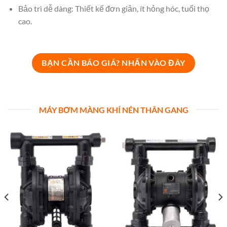
Bảo trì dễ dàng: Thiết kế đơn giản, ít hỏng hóc, tuổi thọ
cao.
BẠN CẦN BÁO GIÁ? NHẤN VÀO ĐÂY
MÁY BƠM MÀNG KHÍ NÉN THÂN GANG