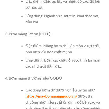
Đặc điểm: Chịu áp lực và nhiệt độ cao, độ bền
cơ học tốt.
Ứng dụng: Ngành sơn, mực in, khai thác mỏ,
dầu khí.
Bơm màng Teflon (PTFE):
Đặc điểm: Màng bơm chịu ăn mòn vượt trội,
phù hợp với hóa chất mạnh.
Ứng dụng: Bơm các chất lỏng có tính ăn mòn
cao như axit đậm đặc.
Bơm màng thương hiệu GODO
Các dòng bơm từ thương hiệu uy tín như
https://maybommanggodo.vn/
được ưa
chuộng nhờ hiệu suất ổn định, độ bền cao và
khả năng đáp ứng nhiều nhu cầu công nghiệp.