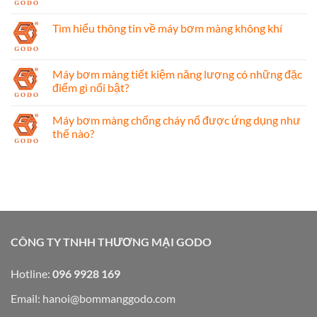
Tìm hiểu thông tin về máy bơm màng không khí
Máy bơm màng tiết kiệm năng lượng có những đặc
điểm gì nổi bật?
Máy bơm màng chống cháy nổ được ứng dụng như
thế nào?
CÔNG TY TNHH THƯƠNG MẠI GODO
Hotline:
096 9928 169
Email:
hanoi@bommanggodo.com