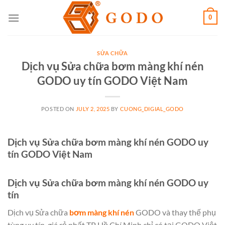
Skip
0
to
content
SỬA CHỮA
Dịch vụ Sửa chữa bơm màng khí nén
GODO uy tín GODO Việt Nam
POSTED ON
JULY 2, 2025
BY
CUONG_DIGIAL_GODO
Dịch vụ Sửa chữa bơm màng khí nén GODO uy
tín GODO Việt Nam
Dịch vụ Sửa chữa bơm màng khí nén GODO uy
tín
Dịch vụ Sửa chữa
bơm màng khí nén
GODO và thay thế phụ
tùng uy tín, giá rẻ nhất TP Hồ Chí Minh chỉ có tại GODO Việt