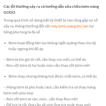
Các lỗi thường xảy ra và hướng dẫn sửa chữa bơm màng
GODO
Trong quá trình sử dụng bất kỳ thiết bị nào cũng gặp sự cố
xảy ra, thông thường đối với
máy bơm màng khí nén
hư
hỏng phụ tùng là đa số
Bơm hoạt động liên tục không ngắt quãng theo chu kỳ
hoặc ngưng khi đủ áp
– Bơm bị lòn gió từ cốt, cần thay ron mới, có thể do
– Ron cốt bơm bị hư hoặc mòn cần thay cốt bơm mới
Bơm chạy nhưng không hút được chất bơm, có thể do
– Màng bơm bị phù hoặc rách, cần kiểm tra và thay màng
bơm mới phù hợp
– Ron cốt bơm bị rạn, mòn…cần thay Ron mới
– Đế hút bị tắc ống cần vệ sinh ống hút hoặc thay mới