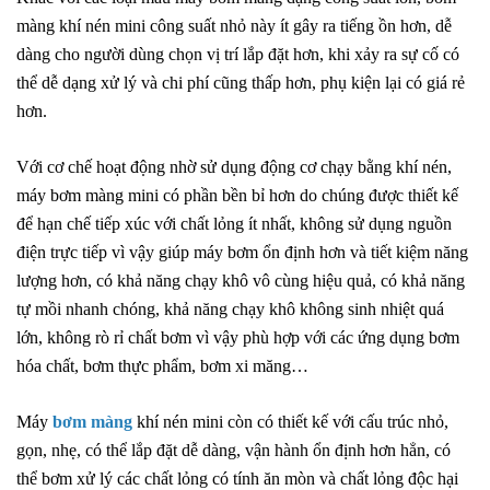
màng khí nén mini công suất nhỏ này ít gây ra tiếng ồn hơn, dễ
dàng cho người dùng chọn vị trí lắp đặt hơn, khi xảy ra sự cố có
thể dễ dạng xử lý và chi phí cũng thấp hơn, phụ kiện lại có giá rẻ
hơn.
Với cơ chế hoạt động nhờ sử dụng động cơ chạy bằng khí nén,
máy bơm màng mini có phần bền bỉ hơn do chúng được thiết kế
để hạn chế tiếp xúc với chất lỏng ít nhất, không sử dụng nguồn
điện trực tiếp vì vậy giúp máy bơm ổn định hơn và tiết kiệm năng
lượng hơn, có khả năng chạy khô vô cùng hiệu quả, có khả năng
tự mồi nhanh chóng, khả năng chạy khô không sinh nhiệt quá
lớn, không rò rỉ chất bơm vì vậy phù hợp với các ứng dụng bơm
hóa chất, bơm thực phẩm, bơm xi măng…
Máy
bơm màng
khí nén mini còn có thiết kế với cấu trúc nhỏ,
gọn, nhẹ, có thể lắp đặt dễ dàng, vận hành ổn định hơn hẳn, có
thể bơm xử lý các chất lỏng có tính ăn mòn và chất lỏng độc hại