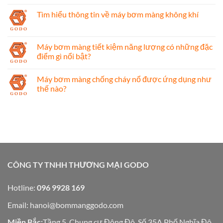
Tìm hiểu thông tin về máy bơm màng không khí
Máy bơm màng tiết kiệm năng lượng có những đặc
điểm gì nổi bật?
Máy bơm màng chống cháy nổ được ứng dụng như
thế nào?
CÔNG TY TNHH THƯƠNG MẠI GODO
Hotline:
096 9928 169
Email:
hanoi@bommanggodo.com
Miền Bắc:
Tầng 5, Chung cư Đông Đô, Số 35A Phố Nghĩa Đô,