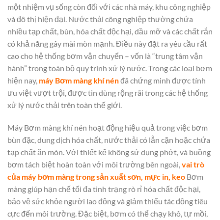
một nhiệm vụ sống còn đối với các nhà máy, khu công nghiệp
và đô thị hiện đại. Nước thải công nghiệp thường chứa
nhiều tạp chất, bùn, hóa chất độc hại, dầu mỡ và các chất rắn
có khả năng gây mài mòn mạnh. Điều này đặt ra yêu cầu rất
cao cho hệ thống bơm vận chuyển – vốn là “trung tâm vận
hành” trong toàn bộ quy trình xử lý nước. Trong các loại bơm
hiện nay,
máy Bơm màng khí nén
đã chứng minh được tính
ưu việt vượt trội, được tin dùng rộng rãi trong các hệ thống
xử lý nước thải trên toàn thế giới.
Máy Bơm màng khí nén hoạt động hiệu quả trong việc bơm
bùn đặc, dung dịch hóa chất, nước thải có lẫn cặn hoặc chứa
tạp chất ăn mòn. Với thiết kế không sử dụng phớt, và buồng
bơm tách biệt hoàn toàn với môi trường bên ngoài,
vai trò
của máy bơm màng trong sản xuất sơn, mực in, keo
Bơm
màng giúp hạn chế tối đa tình trạng rò rỉ hóa chất độc hại,
bảo vệ sức khỏe người lao động và giảm thiểu tác động tiêu
cực đến môi trường. Đặc biệt, bơm có thể chạy khô, tự mồi,