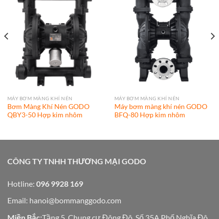
MÁY BƠM MÀNG KHÍ NÉN
MÁY BƠM MÀNG KHÍ NÉN
Bơm Màng Khí Nén GODO
Máy bơm màng khí nén GODO
QBY3-50 Hợp kim nhôm
BFQ-80 Hợp kim nhôm
CÔNG TY TNHH THƯƠNG MẠI GODO
Hotline:
096 9928 169
Email:
hanoi@bommanggodo.com
Miền Bắc:
Tầng 5, Chung cư Đông Đô, Số 35A Phố Nghĩa Đô,