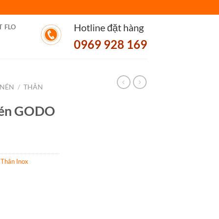
Hotline đặt hàng
T FLO
0969 928 169
 NÉN
/
THÂN
Nén GODO
,
Thân Inox