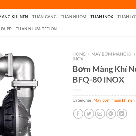
MÀNG KHÍ NÉN
THÂN GANG
THÂN NHÔM
THÂN INOX
THÂN LÓ
ỰA PP
THÂN NHỰA TEFLON
HOME
/
MÁY BƠM MÀNG KHÍ
INOX
Bơm Màng Khí 
BFQ-80 INOX
Categories:
Máy bơm màng khí nén