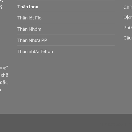
Thân Inox
Chín
ố
Dịc
Thân lót Flo
Phư
Thân Nhôm
Câu
Thân Nhựa PP
Thân nhựa Teflon
àng”
 chế
đặc,
m
https://gefco.info