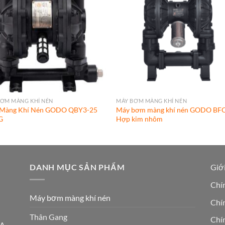
BƠM MÀNG KHÍ NÉN
MÁY BƠM MÀNG KHÍ NÉN
Màng Khí Nén GODO QBY3-25
Máy bơm màng khí nén GODO BF
G
Hợp kim nhôm
DANH MỤC SẢN PHẨM
Giới
Chí
Máy bơm màng khí nén
Chín
Thân Gang
Chí
5A