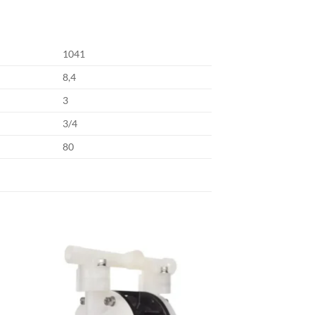
1041
8,4
3
3/4
80