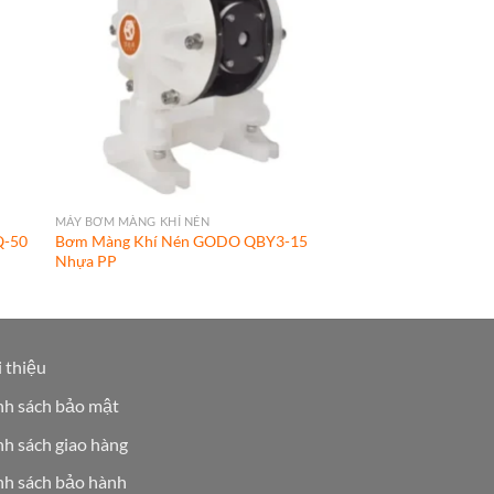
MÁY BƠM MÀNG KHÍ NÉN
Q-50
Bơm Màng Khí Nén GODO QBY3-15
Nhựa PP
 thiệu
nh sách bảo mật
h sách giao hàng
nh sách bảo hành